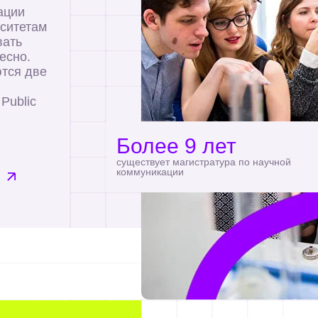
ации
рситетам
вать
есно.
ются две
Public
Более 9 лет
существует магистратура по научной
коммуникации
емя обучения вы будете