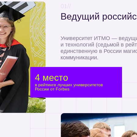
01//
Ведущий российс
Университет ИТМО — ведущий
и технологий (седьмой в рейт
единственную в России маги
коммуникации.
4 место
в рейтинге лучших университетов
России от Forbes