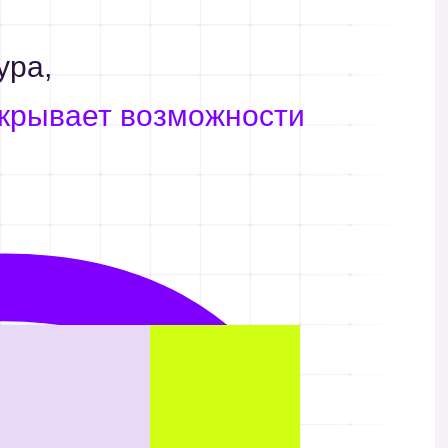
ура,
крывает возможности
тесь писать научно-
Освоите основные
ярные статьи,
инструменты для
чите свои материалы
визуализации
вные медиа
научных данных.
ерете портфолио
Научитесь делать
понятные и
красивые