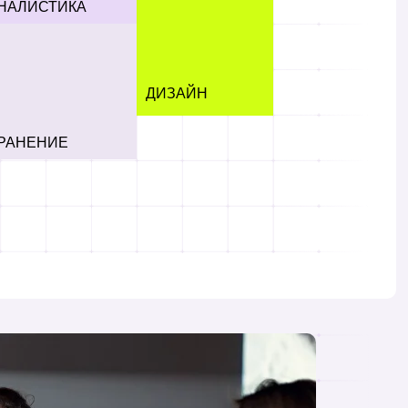
НАЛИСТИКА
презентации для
любых проектов
ь с принципами
го подхода
м систем
го здравоохранения
ДИЗАЙН
РАНЕНИЕ