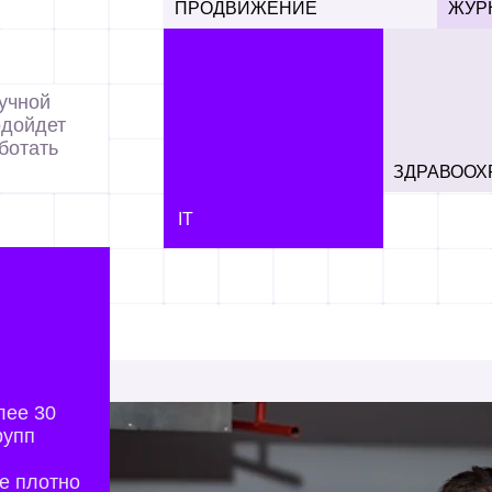
ПРОДВИЖЕНИЕ
ЖУР
Поработаете с реальными
Ознакомитес
проектами в сфере ИИ,
доказательно
научитесь разбираться
и устройство
учной
в устройстве ландшафта
общественно
технологий машинного
одойдет
обучения
аботать
ЗДРАВООХ
IT
NEW
лее 30
рупп
ее плотно