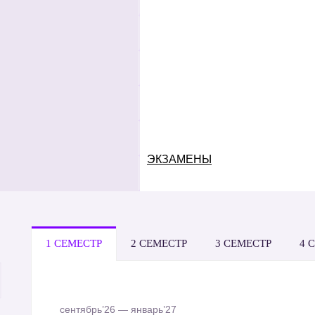
 26 июня по 31 июля.
се представлена на сайте,
вить файл портфолио и
ом кабинете абитуриента.
рех частей — мотивационное
е CV (по сценарию
трек), учебные достижения
ЭКЗАМЕНЫ
1 СЕМЕСТР
2 СЕМЕСТР
3 СЕМЕСТР
4 
сентябрь’26 — январь’27