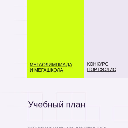
МегаОлимпиаде — на
апреля по 31 мая и с
сайте. Призеры и
победители трека Научная
Информация о конкур
коммуникация поступают к
необходимо подгото
нам без
подать заявку в личн
экзаменов.Информация о
Заявка состоит из т
Мегашколе — на сайте.
письмо, расширенно
Победители трека Научная
Междисциплинарный 
коммуникация поступают к
нам без экзаменов
КОНКУРС
МЕГАОЛИМПИАДА
ПОРТФОЛИО
И МЕГАШКОЛА
Учебный план