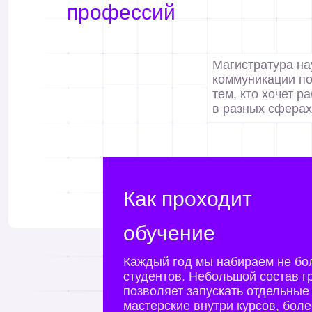
профессий
Магистратура на
коммуникации п
тем, кто хочет р
в разных сферах
Как проходит
обучение
Каждый год мы набираем не бо
студентов. Небольшой состав г
позволяет запускать отдельные
мастерские внутри курсов, бол