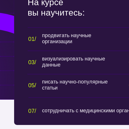
На курсе
вы научитесь:
продвигать научные
01/
организации
визуализировать научные
03/
данные
писать научно-популярные
05/
статьи
07/
сотрудничать с медицинскими орга
07/
сотрудничать с медицинскими орга