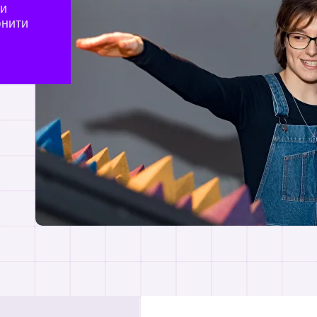
ми
юнити
аля по 29 марта, с 20
Информацию об экзаменах вы може