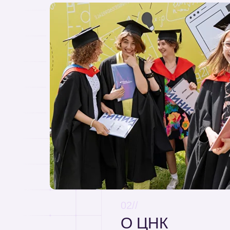
02//
О ЦНК