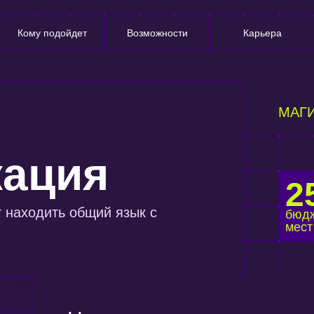
Кому подойдет
Возможности
Карьера
МАГ
кация
2
т находить общий язык с
бюд
мест